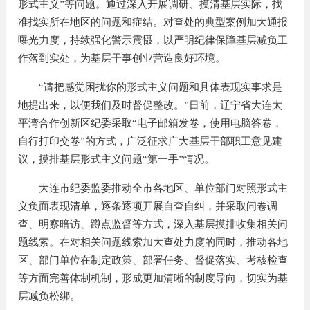
形式主义”等问题。通过深入开展调研、摸清基层实际，找
准找实所在地区的问题和症结。对查处的典型案例加大通报
曝光力度，持续强化警示震慑，以严明纪律保障基层减负工
作落到实处，为基层干事创业营造良好环境。
“请把感觉困扰你的形式主义问题和具体表现实事求是
地提出来，以便我们及时督促整改。”日前，辽宁省大连太
平湾合作创新区纪委采取“电子邮箱发卷，使用电脑答卷，
自行打印交卷”的方式，广泛征求广大基层干部职工意见建
议，摸排基层形式主义问题“第一手”情况。
大连市纪委监委推动全市各地区、单位部门对照形式主
义负面表现清单，逐条逐项开展自查自纠，并采取问卷调
查、明察暗访、蹲点监督等方式，深入基层摸排收集相关问
题线索。在对相关问题线索加大查处力度的同时，推动各地
区、部门单位在制定政策、部署任务、督促落实、考核检查
等方面完善体制机制，形成更加清晰的制度导向，切实为基
层减负松绑。