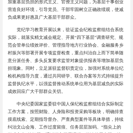
加重基层负担的形式主义、官僚主义问题，为基层干事创业
营造良好环境，引导党员、干部牢固树立正确政绩观，使减
负成果更好惠及广大基层干部群众。
党纪学习教育开展以来，驻证监会纪检监察组结合系统
实际，就落实精文减会规定、开展“四下基层”调查研究、规
范会管单位绩效评价、管理指导地方行业协会、金融服务乡
村振兴等部署开展专项监督检查，重点纠治自上而下简单随
意分派任务、多头反复要求监管对象提供报表等增加基层负
担现象。同时，立足派驻监督职责定位，加强对系统单位纪
检机构指导力度，通过共同研学、联合办案等方式持续提升
监督执纪水平，以强监督推动系统单位用为基层减负的实际
成效回应广大干部群众关切。
中央纪委国家监委驻中国人保纪检监察组结合实际制定
工作方案，按照财险、人身险和投资采购等板块，明确排查
摸底线索、定期指导督办、严查典型案件等具体举措，持续
纠治文山会海、工作过度留痕、任务层层加码、“指尖上的