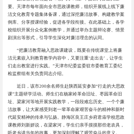
要。天津市每年面向全市思政课教师，组织开展线上线下廉
洁文化教育专题集体备课，通过深挖廉洁故事、构建教学案
例库、分享授课经验，促进各学段衔接。在此基础上，各学
校组织开展分众化案例教学，并通过举办主题辩论赛、情景
剧演出等形式，引导学生深化对廉洁理念的认同。
“把廉洁教育融入思政课建设，既要在传统课堂上将廉
洁元素嵌入到教育教学内容中，又要注重‘走出去’，让学生
们走出教室进行实践。”天津市纪委监委驻市委教育工委纪
检监察组有关负责同志介绍。
近日，该市200余名师生赴陕西延安参加“行走的大思政
课”主题研学活动。师生们在杨家岭革命旧址、枣园革命旧
址、梁家河等地开展实践教学，一段段难忘历史、一个个廉
洁故事，让大家感受到老一辈革命家艰苦奋斗的精神和新时
代延安精神的传承与弘扬。静海区良王庄乡府君庙学校思政
课教师刘新妍说，在梁家河，学生们亲手摸摸那些老农具，
听老乡讲当年的故事，更加深刻理解了艰苦奋斗的意义。