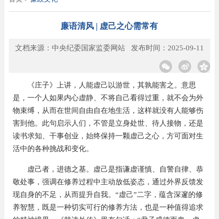
廉语清风 | 虚己之心需常有
文档来源：中央纪委国家监委网站 发布时间：2025-09-11
《庄子》上讲，人能虚己以游世，其孰能害之。意思
是，一个人如果内心虚静、不将自己看得过重，就不会为外
物束缚，从而在世间自由自在地生活，这样就没有人能够伤
害到他。此句启示人们，不管是立身处世、待人接物，还是
读书求知、干事创业，始终保持一颗虚己之心，方可面对生
活中的各种挑战和变化。
虚己者，进德之基。虚己是指谦虚谨慎、自警自律、恭
敬处事，强调在修养过程中主动放低姿态，通过外界反馈发
现自身的不足，从而提升自我。“虚己”二字，蕴含深邃的修
养智慧，既是一种切实可行的修养方法，也是一种值得追求