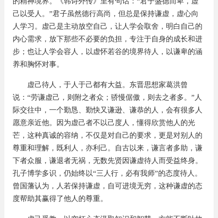
的精神境界。《韩诗外传》里有句话：“君子盛德而卑，虚
己以受人。”君子虽然德行高尚，但总是保持谦虚，虚心向
人学习。虚己是主动放空自己，让人学会取舍，明白自己的
内心需求，放下那些不必要的负担，专注于自身的成长和进
步；也让人学会容人，以虚怀若谷的境界待人，以谦卑的涵
养和胸怀对事。
虚己待人，于人于己都有大益。东晋思想家葛洪曾
说：“劳谦虚己，则附之者众；骄慢倨傲，则去之者多。”人
际交往中，一个勤恳、勤快又谦逊、谦恭的人，会有很多人
愿意亲近他。因为虚己者不以己度人，懂得欣赏他人的光
芒，这种真诚的容纳，不仅是对自己的要求，更是对别人的
尊重和理解，既利人，亦利己。自古以来，谦言者多助，谦
下者众服，谦退者无祸，无数先贤因谦虚待人而受益终身。
孔子博学多识，仍始终以“三人行，必有我师”的态度待人。
曾国藩认为，人若保持谦虚，自可进境无穷，这种谦虚的态
度帮助其赢得了他人的尊重。