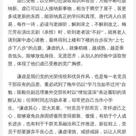
虚己受教，以空杯心态汲取知识和智慧，方能不断吐故
纳新。虚己可以让人接纳新事物，相当于腾空了屋子，装更
多或更新的东西，能容纳真正的学问和真理。唐代诗人白居
易，每作一诗，必读与老妪听，解则录之，不解则改之。梅
兰芳在演出京剧《杀惜》时，听到老者说“不好”，就将老人
请到家中虚心请教，最终得到上楼和下楼的台步应为“上七
步下八步”的点拨。谦虚的人，就像稻穗，越成熟，越是垂
首低头。能够放低身段、见贤思齐，从别人的经验中汲取智
慧，体现了他们虚己受教的宽广胸襟。
谦虚是我们党的光荣传统和优良作风，也是每一名党员
干部应有的品质。董必武到了晚年仍以“学习当如卒过河”自
勉；陈毅任副总理兼外交部长时以“绠短汲深”表达履职的清
醒认知；任弼时同志功勋卓著，却常把自己当作小学
生。“谦虚其心，宏大其量。”对党员干部而言，常怀虚己之
心，能够避免自身因骄傲而变得膨胀、傲慢，有助于个人成
长进步，也有利于干群关系融洽和工作推进。新征程上，党
员干部要摒弃不良心态，谦虚谨慎、戒骄戒躁，以让人民群